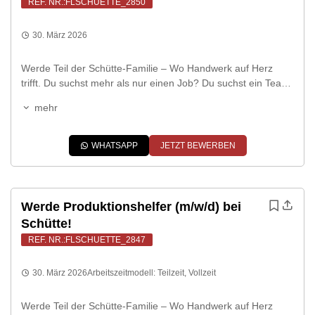
REF. NR.:FLSCHUETTE_2850
30. März 2026
Werde Teil der Schütte-Familie – Wo Handwerk auf Herz
trifft. Du suchst mehr als nur einen Job? Du suchst ein Team,
das zusammenhält, und ein Umfeld, in dem echtes
mehr
Handwerk noch geschätzt wird? Dann bist du bei uns genau
richtig. Die Metzgerei Schütte ist in Gescher tief verwurzelt.
Bei uns arbeitest du nicht für einen […]
WHATSAPP
JETZT BEWERBEN
Werde Produktionshelfer (m/w/d) bei
Schütte!
REF. NR.:FLSCHUETTE_2847
30. März 2026
Arbeitszeitmodell:
Teilzeit
,
Vollzeit
Werde Teil der Schütte-Familie – Wo Handwerk auf Herz