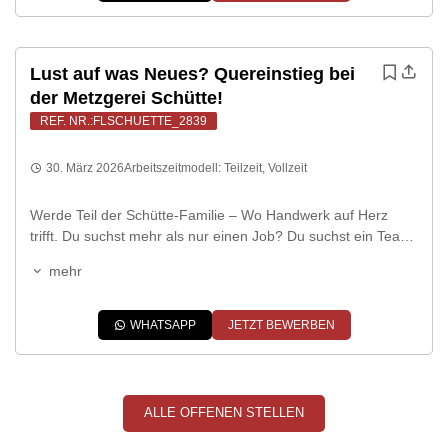
Lust auf was Neues? Quereinstieg bei
der Metzgerei Schütte!
REF. NR.:FLSCHUETTE_2839
30. März 2026
Arbeitszeitmodell:
Teilzeit
,
Vollzeit
Werde Teil der Schütte-Familie – Wo Handwerk auf Herz
trifft. Du suchst mehr als nur einen Job? Du suchst ein Team,
das zusammenhält, und ein Umfeld, in dem echtes
mehr
Handwerk noch geschätzt wird? Dann bist du bei uns genau
richtig. Die Metzgerei Schütte ist in Gescher tief verwurzelt.
Bei uns arbeitest du nicht für einen […]
WHATSAPP
JETZT BEWERBEN
ALLE OFFENEN STELLEN