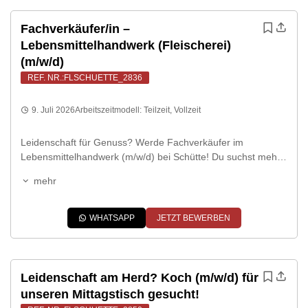
Fachverkäufer/in –
Lebensmittelhandwerk (Fleischerei)
(m/w/d)
REF. NR.:FLSCHUETTE_2836
9. Juli 2026
Arbeitszeitmodell:
Teilzeit
,
Vollzeit
Leidenschaft für Genuss? Werde Fachverkäufer im
Lebensmittelhandwerk (m/w/d) bei Schütte! Du suchst mehr
als nur einen Job und hast bereits Erfahrungen als
mehr
Fleischfachverkäufer/in? Du suchst ein Team das
zusammenhält und ein Umfeld in dem echtes Handwerk
noch geschätzt wird? Dann bist du bei uns genau richtig. Die
WHATSAPP
JETZT BEWERBEN
Metzgerei Schütte ist in Gescher tief verwurzelt. Bei […]
Leidenschaft am Herd? Koch (m/w/d) für
unseren Mittagstisch gesucht!