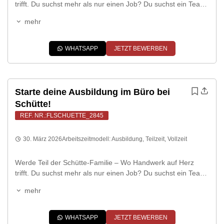
trifft. Du suchst mehr als nur einen Job? Du suchst ein Team,
das zusammenhält, und ein Umfeld, in dem echtes
mehr
Handwerk noch geschätzt wird? Dann bist du bei uns genau
richtig. Die Metzgerei Schütte ist in Gescher tief verwurzelt.
Bei uns arbeitest du nicht für einen […]
WHATSAPP
JETZT BEWERBEN
Starte deine Ausbildung im Büro bei
Schütte!
REF. NR.:FLSCHUETTE_2845
30. März 2026
Arbeitszeitmodell:
Ausbildung
,
Teilzeit
,
Vollzeit
Werde Teil der Schütte-Familie – Wo Handwerk auf Herz
trifft. Du suchst mehr als nur einen Job? Du suchst ein Team,
das zusammenhält, und ein Umfeld, in dem echtes
mehr
Handwerk noch geschätzt wird? Dann bist du bei uns genau
richtig. Die Metzgerei Schütte ist in Gescher tief verwurzelt.
Bei uns arbeitest du nicht für einen […]
WHATSAPP
JETZT BEWERBEN